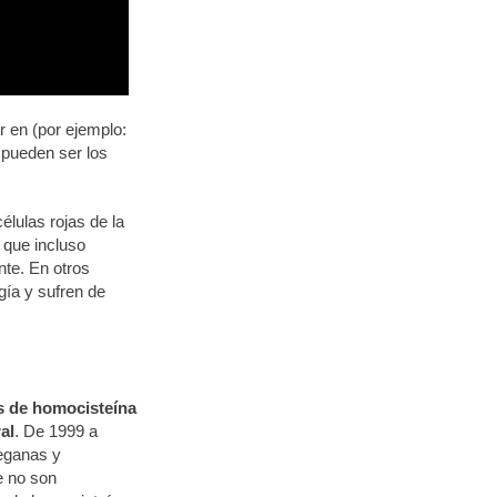
r en (por ejemplo:
 pueden ser los
élulas rojas de la
 que incluso
nte. En otros
gía y sufren de
s de homocisteína
al
. De 1999 a
eganas y
e no son