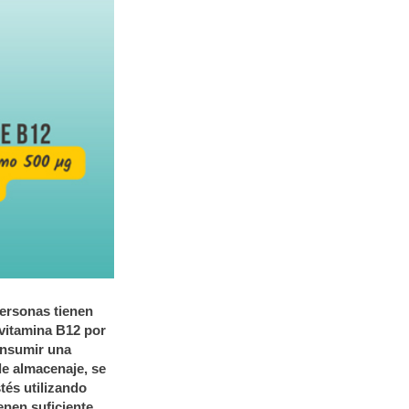
personas tienen
 vitamina B12 por
onsumir una
de almacenaje, se
tés utilizando
nen suficiente