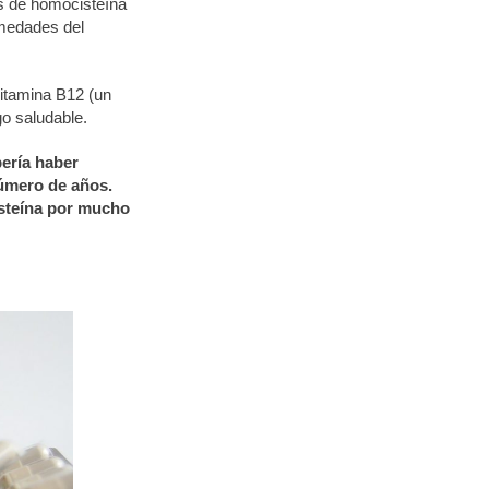
es de homocisteína
rmedades del
itamina B12 (un
o saludable.
bería haber
número de años.
isteína por mucho