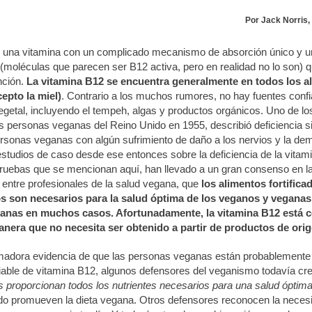
Por Jack Norris,
 una vitamina con un complicado mecanismo de absorción único y u
 (moléculas que parecen ser B12 activa, pero en realidad no lo son) 
nción.
La vitamina B12 se encuentra generalmente en todos los a
epto la miel)
. Contrario a los muchos rumores, no hay fuentes confia
egetal, incluyendo el tempeh, algas y productos orgánicos. Uno de lo
s personas veganas del Reino Unido en 1955, describió deficiencia si
rsonas veganas con algún sufrimiento de daño a los nervios y la dem
studios de caso desde ese entonces sobre la deficiencia de la vitam
pruebas que se mencionan aquí, han llevado a un gran consenso en l
 entre profesionales de la salud vegana, que
los alimentos fortifica
 son necesarios para la salud óptima de los veganos y veganas 
ianas en muchos casos. Afortunadamente, la vitamina B12 está 
manera que no necesita ser obtenido a partir de productos de orig
umadora evidencia de que las personas veganas están probablemente
fiable de vitamina B12, algunos defensores del veganismo todavía cr
s proporcionan todos los nutrientes necesarios para una salud óptim
o promueven la dieta vegana. Otros defensores reconocen la necesi