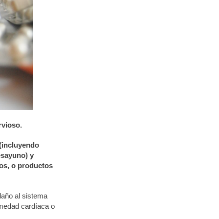
vioso.
 (incluyendo
esayuno) y
dos, o productos
daño al sistema
rmedad cardíaca o