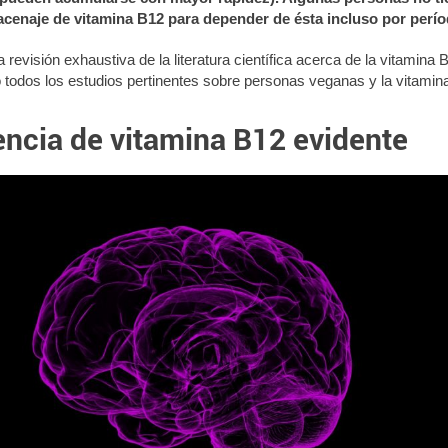
cenaje de vitamina B12 para depender de ésta incluso por perío
 revisión exhaustiva de la literatura científica acerca de la vitamina B
 todos los estudios pertinentes sobre personas veganas y la vitamin
encia de vitamina B12 evidente