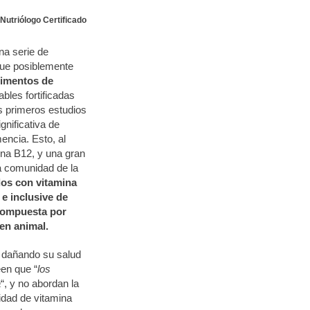
 Nutriólogo Certificado
na serie de
que posiblemente
limentos de
bles fortificadas
s primeros estudios
gnificativa de
encia. Esto, al
ina B12, y una gran
a comunidad de la
dos con vitamina
e inclusive de
compuesta por
en animal.
 dañando su salud
een que “
los
a
“, y no abordan la
dad de vitamina