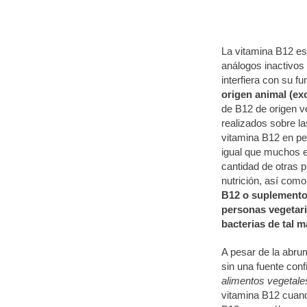
La vitamina B12 es
análogos inactivos
interfiera con su fu
origen animal (exc
de B12 de origen v
realizados sobre la
vitamina B12 en pe
igual que muchos e
cantidad de otras 
nutrición, así como
B12 o suplementos
personas vegetar
bacterias de tal 
A pesar de la abr
sin una fuente con
alimentos vegetale
vitamina B12 cuand