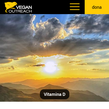
Skip
dona
to
content
Vitamina D