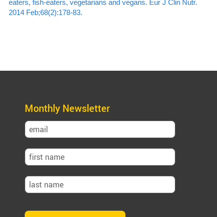
eaters, fish-eaters, vegetarians and vegans. Eur J Clin Nutr.
2014 Feb;68(2):178-83.
Monthly Newsletter