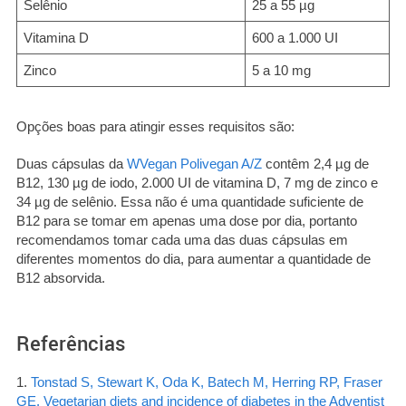
Selênio
25 a 55 µg
Vitamina D
600 a 1.000 UI
Zinco
5 a 10 mg
Opções boas para atingir esses requisitos são:
Duas cápsulas da
WVegan Polivegan A/Z
contêm 2,4 µg de
B12, 130 µg de iodo, 2.000 UI de vitamina D, 7 mg de zinco e
34 µg de selênio. Essa não é uma quantidade suficiente de
B12 para se tomar em apenas uma dose por dia, portanto
recomendamos tomar cada uma das duas cápsulas em
diferentes momentos do dia, para aumentar a quantidade de
B12 absorvida.
Referências
1.
Tonstad S, Stewart K, Oda K, Batech M, Herring RP, Fraser
GE. Vegetarian diets and incidence of diabetes in the Adventist