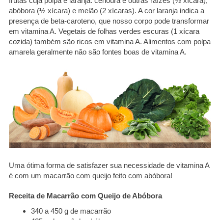
frutas cuja polpa é laranja: cenoura e outras raízes (½ xícara),
abóbora (½ xícara) e melão (2 xícaras). A cor laranja indica a
presença de beta-caroteno, que nosso corpo pode transformar
em vitamina A. Vegetais de folhas verdes escuras (1 xícara
cozida) também são ricos em vitamina A. Alimentos com polpa
amarela geralmente não são fontes boas de vitamina A.
Uma ótima forma de satisfazer sua necessidade de vitamina A
é com um macarrão com queijo feito com abóbora!
Receita de Macarrão com Queijo de Abóbora
340 a 450 g de macarrão