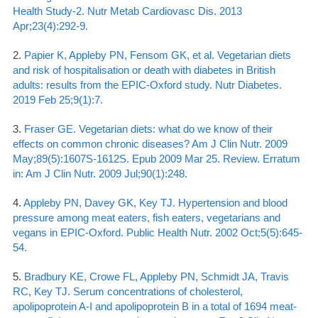
Health Study-2. Nutr Metab Cardiovasc Dis. 2013
Apr;23(4):292-9.
2.
Papier K, Appleby PN, Fensom GK, et al. Vegetarian diets
and risk of hospitalisation or death with diabetes in British
adults: results from the EPIC-Oxford study. Nutr Diabetes.
2019 Feb 25;9(1):7.
3.
Fraser GE. Vegetarian diets: what do we know of their
effects on common chronic diseases? Am J Clin Nutr. 2009
May;89(5):1607S-1612S. Epub 2009 Mar 25. Review. Erratum
in: Am J Clin Nutr. 2009 Jul;90(1):248.
4.
Appleby PN, Davey GK, Key TJ. Hypertension and blood
pressure among meat eaters, fish eaters, vegetarians and
vegans in EPIC-Oxford. Public Health Nutr. 2002 Oct;5(5):645-
54.
5.
Bradbury KE, Crowe FL, Appleby PN, Schmidt JA, Travis
RC, Key TJ. Serum concentrations of cholesterol,
apolipoprotein A-I and apolipoprotein B in a total of 1694 meat-