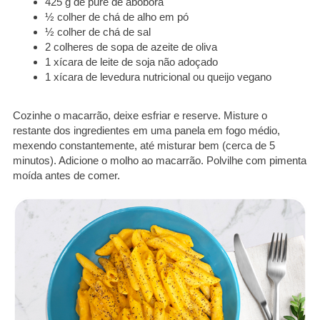
425 g de purê de abóbora
½ colher de chá de alho em pó
½ colher de chá de sal
2 colheres de sopa de azeite de oliva
1 xícara de leite de soja não adoçado
1 xícara de levedura nutricional ou queijo vegano
Cozinhe o macarrão, deixe esfriar e reserve. Misture o
restante dos ingredientes em uma panela em fogo médio,
mexendo constantemente, até misturar bem (cerca de 5
minutos). Adicione o molho ao macarrão. Polvilhe com pimenta
moída antes de comer.