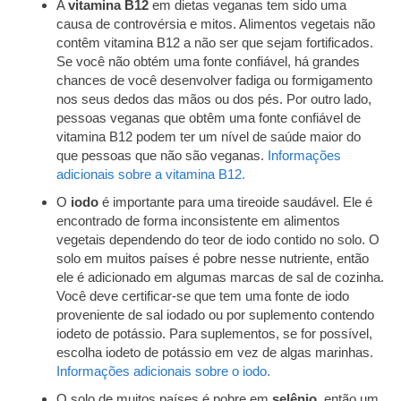
A
vitamina B12
em dietas veganas tem sido uma
causa de controvérsia e mitos. Alimentos vegetais não
contêm vitamina B12 a não ser que sejam fortificados.
Se você não obtém uma fonte confiável, há grandes
chances de você desenvolver fadiga ou formigamento
nos seus dedos das mãos ou dos pés. Por outro lado,
pessoas veganas que obtêm uma fonte confiável de
vitamina B12 podem ter um nível de saúde maior do
que pessoas que não são veganas.
Informações
adicionais sobre a vitamina B12.
O
iodo
é importante para uma tireoide saudável. Ele é
encontrado de forma inconsistente em alimentos
vegetais dependendo do teor de iodo contido no solo. O
solo em muitos países é pobre nesse nutriente, então
ele é adicionado em algumas marcas de sal de cozinha.
Você deve certificar-se que tem uma fonte de iodo
proveniente de sal iodado ou por suplemento contendo
iodeto de potássio. Para suplementos, se for possível,
escolha iodeto de potássio em vez de algas marinhas.
Informações adicionais sobre o iodo.
O solo de muitos países é pobre em
selênio
, então um